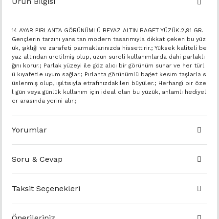
Ürün Bilgisi
14 AYAR PIRLANTA GÖRÜNÜMLÜ BEYAZ ALTIN BAGET YÜZÜK.2,91 GR.
Gençlerin tarzını yansıtan modern tasarımıyla dikkat çeken bu yüz
ük, şıklığı ve zarafeti parmaklarınızda hissettirir.; Yüksek kaliteli be
yaz altından üretilmiş olup, uzun süreli kullanımlarda dahi parlaklı
ğını korur.; Parlak yüzeyi ile göz alıcı bir görünüm sunar ve her türl
ü kıyafetle uyum sağlar.; Pırlanta görünümlü baget kesim taşlarla s
üslenmiş olup, ışıltısıyla etrafınızdakileri büyüler.; Herhangi bir öze
l gün veya günlük kullanım için ideal olan bu yüzük, anlamlı hediyel
er arasında yerini alır.;
Yorumlar
Soru & Cevap
Taksit Seçenekleri
Önerileriniz