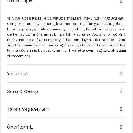
Ürün Bilgisi
14 AYAR ROSE RENGİ GÖZ FİRUZE TAŞLI MİNİMAL ALTIN YÜZÜK.1 GR.
Gençlerin tarzını yansıtan şık ve modern tasarımıyla dikkat çeken
bu altın yüzük, günlük kullanım için idealdir.; Parlak yüzeyi sayesin
de her açıdan mükemmel bir parlaklık sunarak göz alıcı bir görünü
m kazandırır.; Saf altın materyali ile hem dayanıklıdır hem de uzun
süreli kullanımda dahi parlaklığını korur.; Göz alıcı firuze taş detay
larıyla süslenmiş bu yüzük, her tür kıyafetle uyum sağlayarak stilini
zi tamamlar.;
Yorumlar
Soru & Cevap
Taksit Seçenekleri
Önerileriniz