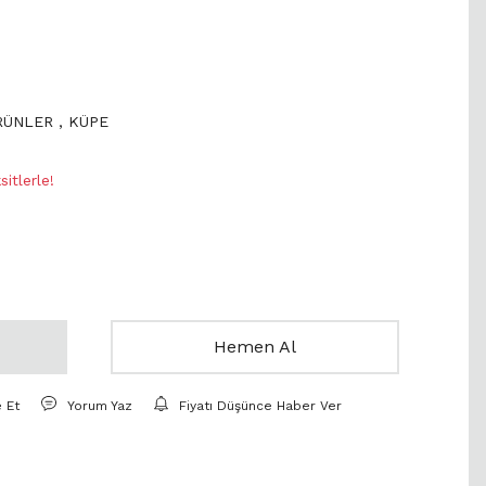
ÜRÜNLER
,
KÜPE
itlerle!
Hemen Al
e Et
Yorum Yaz
Fiyatı Düşünce Haber Ver