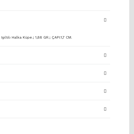
şıltılı Halka Küpe.; 1,88 GR.; ÇAPI:1,7 CM.