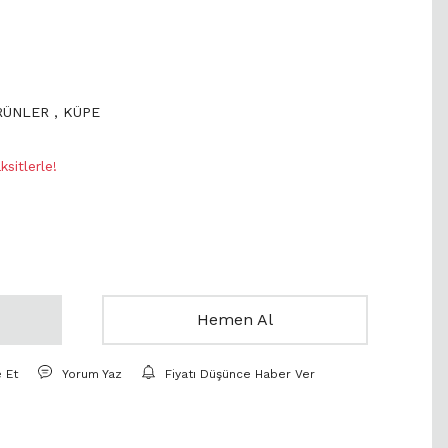
ÜRÜNLER
,
KÜPE
sitlerle!
Hemen Al
e Et
Yorum Yaz
Fiyatı Düşünce Haber Ver