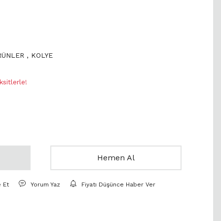
ÜRÜNLER
,
KOLYE
sitlerle!
Hemen Al
e Et
Yorum Yaz
Fiyatı Düşünce Haber Ver