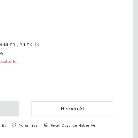
ÜRÜNLER
,
BİLEKLİK
69
sitlerle!
Hemen Al
e Et
Yorum Yaz
Fiyatı Düşünce Haber Ver