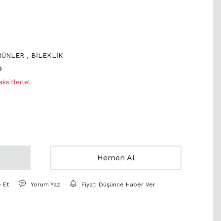
ÜRÜNLER
,
BİLEKLİK
9
sitlerle!
Hemen Al
e Et
Yorum Yaz
Fiyatı Düşünce Haber Ver