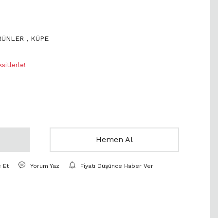
ÜRÜNLER
,
KÜPE
0
itlerle!
Hemen Al
e Et
Yorum Yaz
Fiyatı Düşünce Haber Ver