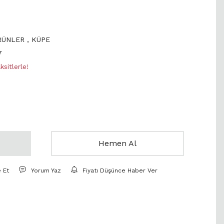
ÜRÜNLER
,
KÜPE
7
sitlerle!
Hemen Al
e Et
Yorum Yaz
Fiyatı Düşünce Haber Ver