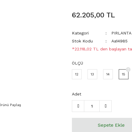
62.205,00 TL
Kategori
PIRLANTA
Stok Kodu
Aa14985
*22.118,02 TL den başlayan tak
ÖLÇÜ
12
13
14
15
Adet
Ürünü Paylaş
Sepete Ekle