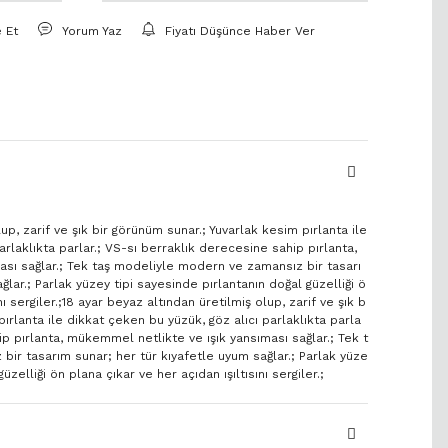
e Et
Yorum Yaz
Fiyatı Düşünce Haber Ver
up, zarif ve şık bir görünüm sunar.; Yuvarlak kesim pırlanta ile
arlaklıkta parlar.; VS-sı berraklık derecesine sahip pırlanta,
sı sağlar.; Tek taş modeliyle modern ve zamansız bir tasarı
lar.; Parlak yüzey tipi sayesinde pırlantanın doğal güzelliği ö
nı sergiler.;18 ayar beyaz altından üretilmiş olup, zarif ve şık b
ırlanta ile dikkat çeken bu yüzük, göz alıcı parlaklıkta parla
ip pırlanta, mükemmel netlikte ve ışık yansıması sağlar.; Tek t
ir tasarım sunar; her tür kıyafetle uyum sağlar.; Parlak yüze
üzelliği ön plana çıkar ve her açıdan ışıltısını sergiler.;