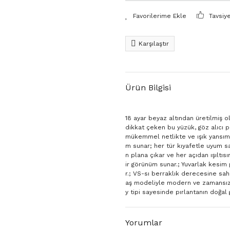
Tavsiy
Karşılaştır
Ürün Bilgisi
18 ayar beyaz altından üretilmiş ol
dikkat çeken bu yüzük, göz alıcı p
mükemmel netlikte ve ışık yansıma
m sunar; her tür kıyafetle uyum sağ
n plana çıkar ve her açıdan ışıltısı
ir görünüm sunar.; Yuvarlak kesim p
r.; VS-sı berraklık derecesine sah
aş modeliyle modern ve zamansız b
y tipi sayesinde pırlantanın doğal g
Yorumlar