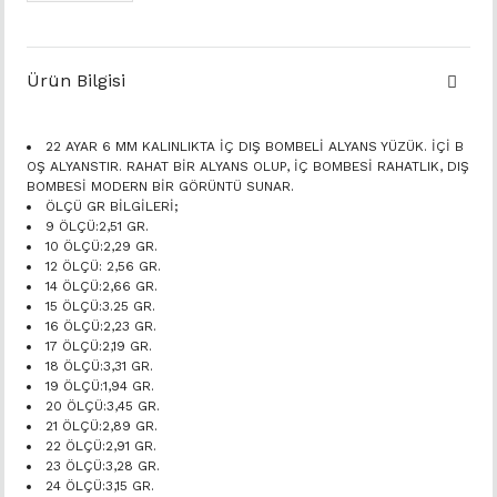
Ürün Bilgisi
22 AYAR 6 MM KALINLIKTA İÇ DIŞ BOMBELİ ALYANS YÜZÜK. İÇİ B
OŞ ALYANSTIR. RAHAT BİR ALYANS OLUP, İÇ BOMBESİ RAHATLIK, DIŞ
BOMBESİ MODERN BİR GÖRÜNTÜ SUNAR.
ÖLÇÜ GR BİLGİLERİ;
9 ÖLÇÜ:2,51 GR.
10 ÖLÇÜ:2,29 GR.
12 ÖLÇÜ: 2,56 GR.
14 ÖLÇÜ:2,66 GR.
15 ÖLÇÜ:3.25 GR.
16 ÖLÇÜ:2,23 GR.
17 ÖLÇÜ:2,19 GR.
18 ÖLÇÜ:3,31 GR.
19 ÖLÇÜ:1,94 GR.
20 ÖLÇÜ:3,45 GR.
21 ÖLÇÜ:2,89 GR.
22 ÖLÇÜ:2,91 GR.
23 ÖLÇÜ:3,28 GR.
24 ÖLÇÜ:3,15 GR.