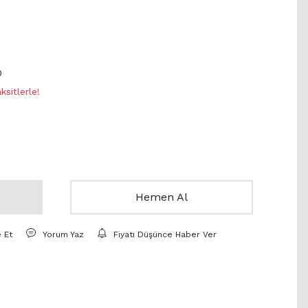
0
sitlerle!
Hemen Al
e Et
Yorum Yaz
Fiyatı Düşünce Haber Ver