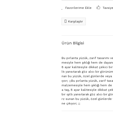
Tavsiy
Karşılaştır
Ürün Bilgisi
Bu pırlanta yüzük, zarif tasarımı 
mesiyle hem şıklığı hem de dayanık
8 ayar kalitesiyle dikkat çekici bi
ltı yansıtarak göz alıcı bir görünü
nan bu yüzük, özel günlerde veya 
ıyor; ;;Bu pırlanta yüzük, zarif ta
malzemesiyle hem şıklığı hem de d
a taş, 8 ayar kalitesiyle dikkat ç
bir ışıltı yansıtarak göz alıcı bir
rz sunan bu yüzük, özel günlerde 
ne çıkıyor; ;;