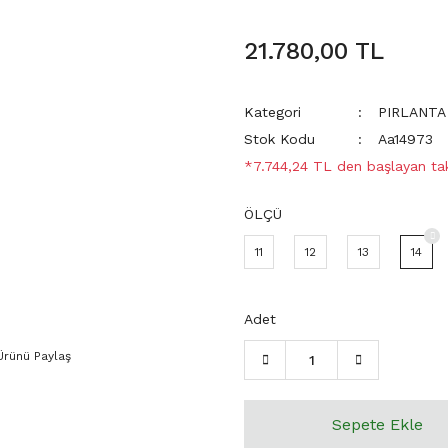
21.780,00 TL
Kategori
PIRLANTA
Stok Kodu
Aa14973
*7.744,24 TL den başlayan taks
ÖLÇÜ
11
12
13
14
Adet
Ürünü Paylaş
Sepete Ekle