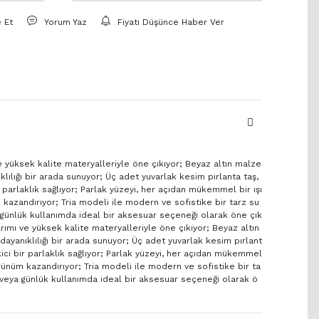
e Et
Yorum Yaz
Fiyatı Düşünce Haber Ver
ve yüksek kalite materyalleriyle öne çıkıyor; Beyaz altın malze
lılığı bir arada sunuyor; Üç adet yuvarlak kesim pırlanta taş,
r parlaklık sağlıyor; Parlak yüzeyi, her açıdan mükemmel bir ışı
m kazandırıyor; Tria modeli ile modern ve sofistike bir tarz su
günlük kullanımda ideal bir aksesuar seçeneği olarak öne çık
sarımı ve yüksek kalite materyalleriyle öne çıkıyor; Beyaz altın
ayanıklılığı bir arada sunuyor; Üç adet yuvarlak kesim pırlant
ekici bir parlaklık sağlıyor; Parlak yüzeyi, her açıdan mükemmel
 görünüm kazandırıyor; Tria modeli ile modern ve sofistike bir ta
veya günlük kullanımda ideal bir aksesuar seçeneği olarak ö