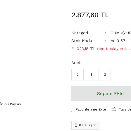
2.877,60 TL
Kategori
GÜMÜŞ Ü
Stok Kodu
Aa13157
*1.023,18 TL den başlayan taks
Adet
Sepete Ekle
Ürünü Paylaş
Tavsiy
Karşılaştır