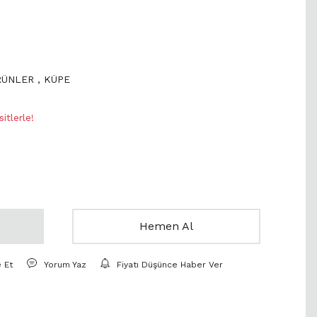
RÜNLER
,
KÜPE
itlerle!
Hemen Al
e Et
Yorum Yaz
Fiyatı Düşünce Haber Ver