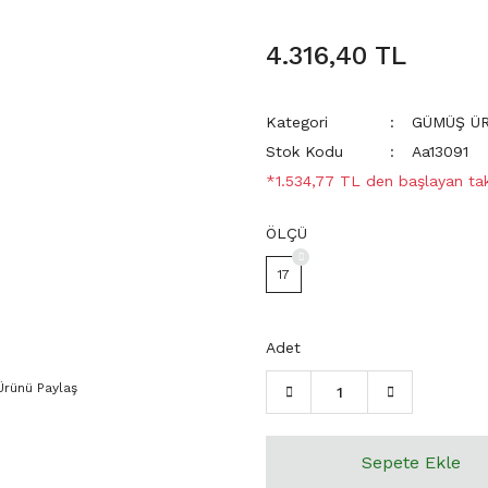
4.316,40 TL
Kategori
GÜMÜŞ Ü
Stok Kodu
Aa13091
*1.534,77 TL den başlayan taks
ÖLÇÜ
17
Adet
Ürünü Paylaş
Sepete Ekle