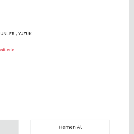
RÜNLER
,
YÜZÜK
itlerle!
Hemen Al