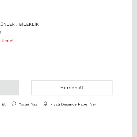
RÜNLER
,
BİLEKLİK
6
tlerle!
Hemen Al
e Et
Yorum Yaz
Fiyatı Düşünce Haber Ver