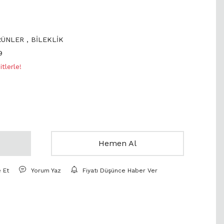
RÜNLER
,
BİLEKLİK
9
tlerle!
Hemen Al
e Et
Yorum Yaz
Fiyatı Düşünce Haber Ver