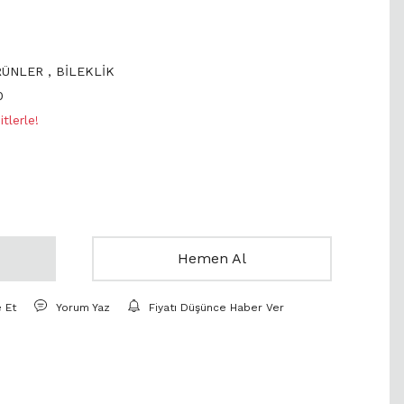
RÜNLER
,
BİLEKLİK
0
tlerle!
Hemen Al
e Et
Yorum Yaz
Fiyatı Düşünce Haber Ver