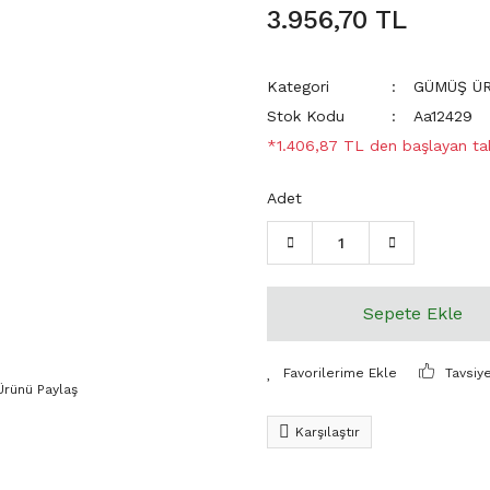
3.956,70 TL
Kategori
GÜMÜŞ Ü
Stok Kodu
Aa12429
*1.406,87 TL den başlayan taks
Adet
Sepete Ekle
Tavsiy
Ürünü Paylaş
Karşılaştır