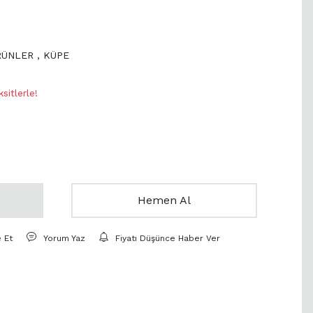
RÜNLER
,
KÜPE
itlerle!
Hemen Al
e Et
Yorum Yaz
Fiyatı Düşünce Haber Ver