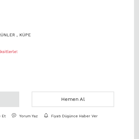
RÜNLER
,
KÜPE
sitlerle!
Hemen Al
e Et
Yorum Yaz
Fiyatı Düşünce Haber Ver