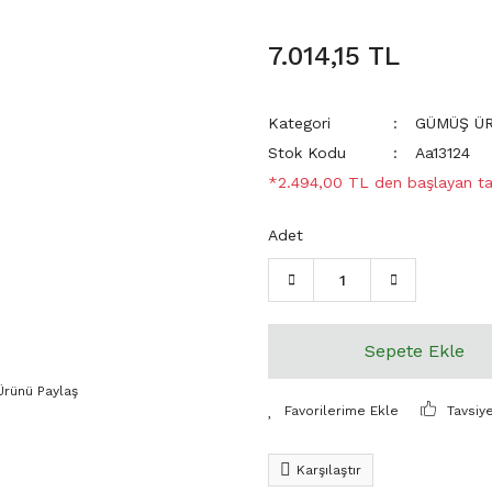
7.014,15 TL
Kategori
GÜMÜŞ Ü
Stok Kodu
Aa13124
*2.494,00 TL den başlayan tak
Adet
Sepete Ekle
Ürünü Paylaş
Tavsiy
Karşılaştır