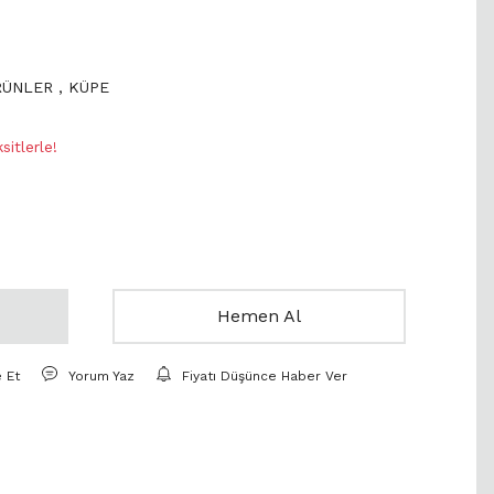
RÜNLER
,
KÜPE
itlerle!
Hemen Al
e Et
Yorum Yaz
Fiyatı Düşünce Haber Ver