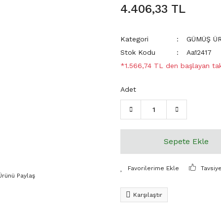
4.406,33 TL
Kategori
GÜMÜŞ Ü
Stok Kodu
Aa12417
*1.566,74 TL den başlayan taks
Adet
Sepete Ekle
Tavsiy
Ürünü Paylaş
Karşılaştır