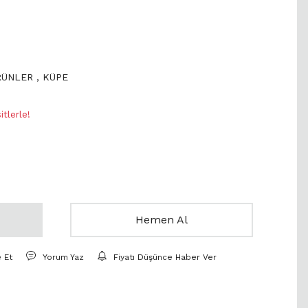
RÜNLER
,
KÜPE
tlerle!
Hemen Al
e Et
Yorum Yaz
Fiyatı Düşünce Haber Ver