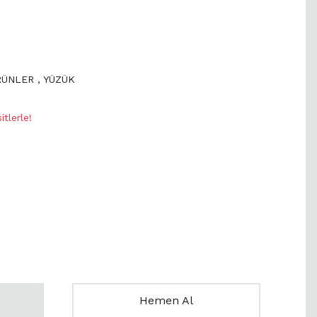
RÜNLER
,
YÜZÜK
tlerle!
Hemen Al