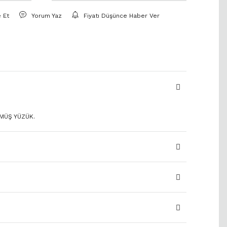
e Et
Yorum Yaz
Fiyatı Düşünce Haber Ver
ÜMÜŞ YÜZÜK.