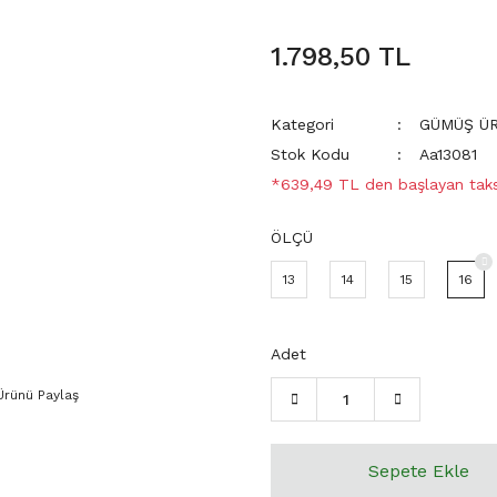
1.798,50 TL
Kategori
GÜMÜŞ Ü
Stok Kodu
Aa13081
*639,49 TL den başlayan taksi
ÖLÇÜ
13
14
15
16
Adet
Ürünü Paylaş
Sepete Ekle