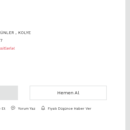
RÜNLER
,
KOLYE
07
itlerle!
Hemen Al
e Et
Yorum Yaz
Fiyatı Düşünce Haber Ver