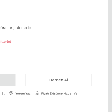
RÜNLER
,
BİLEKLİK
2
tlerle!
Hemen Al
e Et
Yorum Yaz
Fiyatı Düşünce Haber Ver