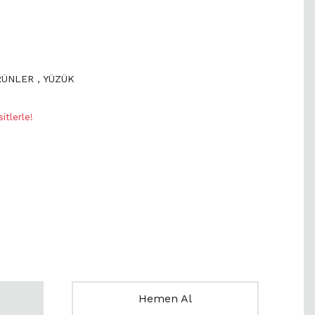
RÜNLER
,
YÜZÜK
itlerle!
Hemen Al