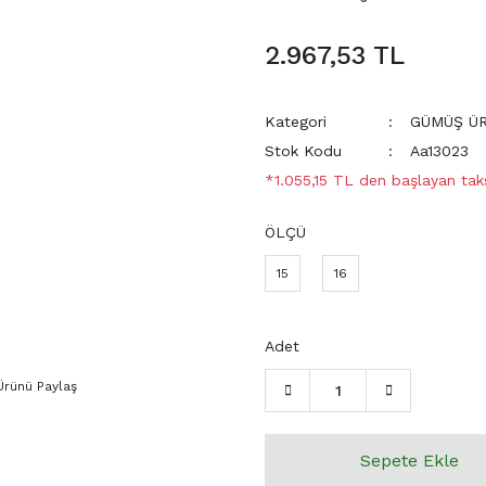
2.967,53 TL
Kategori
GÜMÜŞ Ü
Stok Kodu
Aa13023
*1.055,15 TL den başlayan taks
ÖLÇÜ
15
16
Adet
Ürünü Paylaş
Sepete Ekle