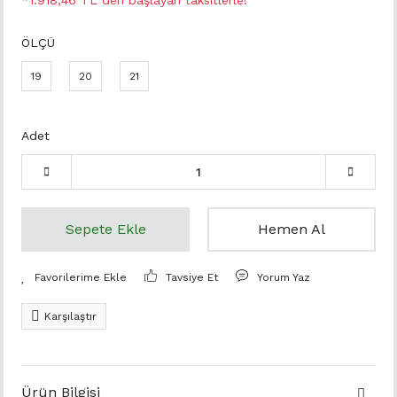
*1.918,46 TL den başlayan taksitlerle!
ÖLÇÜ
19
20
21
Adet
Sepete Ekle
Hemen Al
Tavsiye Et
Yorum Yaz
Karşılaştır
Ürün Bilgisi