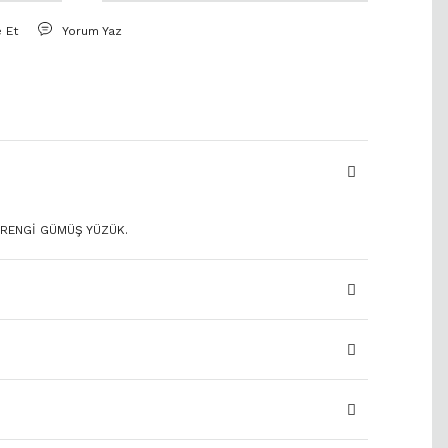
e Et
Yorum Yaz
 RENGİ GÜMÜŞ YÜZÜK.