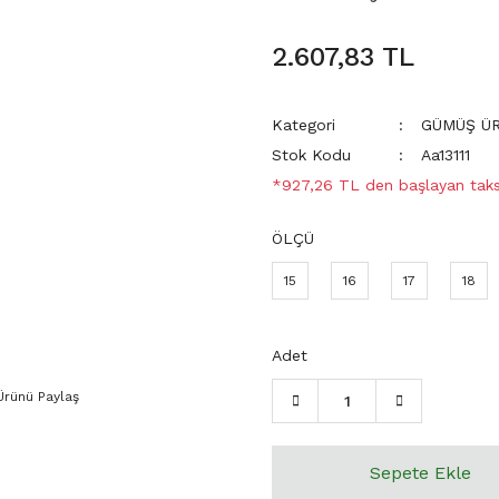
2.607,83 TL
Kategori
GÜMÜŞ Ü
Stok Kodu
Aa13111
*927,26 TL den başlayan taksi
ÖLÇÜ
15
16
17
18
Adet
Ürünü Paylaş
Sepete Ekle