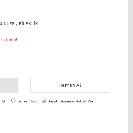
ÜRÜNLER
,
BİLEKLİK
sitlerle!
Hemen Al
e Et
Yorum Yaz
Fiyatı Düşünce Haber Ver