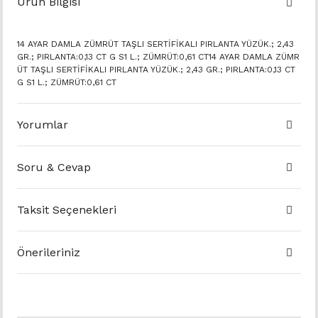
Ürün Bilgisi
14 AYAR DAMLA ZÜMRÜT TAŞLI SERTİFİKALI PIRLANTA YÜZÜK.; 2,43
GR.; PIRLANTA:0,13 CT G S1 L.; ZÜMRÜT:0,61 CT14 AYAR DAMLA ZÜMR
ÜT TAŞLI SERTİFİKALI PIRLANTA YÜZÜK.; 2,43 GR.; PIRLANTA:0,13 CT
G S1 L.; ZÜMRÜT:0,61 CT
Yorumlar
Soru & Cevap
Taksit Seçenekleri
Önerileriniz