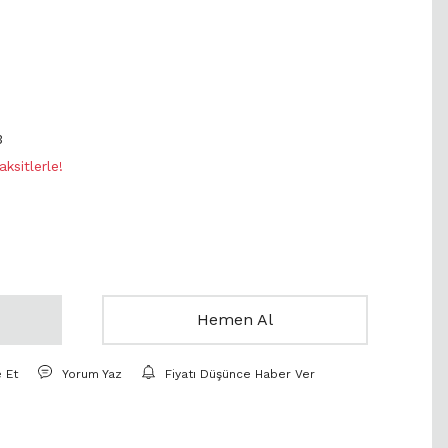
3
ksitlerle!
Hemen Al
e Et
Yorum Yaz
Fiyatı Düşünce Haber Ver