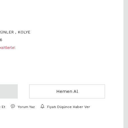
RÜNLER
,
KOLYE
6
itlerle!
Hemen Al
e Et
Yorum Yaz
Fiyatı Düşünce Haber Ver